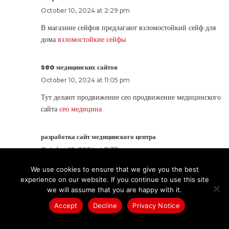
October 10, 2024 at 2:29 pm
В магазине сейфов предлагают взломостойкий сейф для
дома
взломостойкие сейфы
seo медицинских сайтов
October 10, 2024 at 11:05 pm
Тут делают продвижение сео продвижение медицинского
сайта
сео медицина
разработка сайт медицинского центра
October 10, 2024 at 11:37 pm
Тут делают продвижение создание медицинского сайта
We use cookies to ensure that we give you the best
разработка сайта клиники
experience on our website. If you continue to use this site
we will assume that you are happy with it.
Accept
Decline
Privacy Notice
ремонт бытовой техники в воронеже
October 11, 2024 at 5:03 am