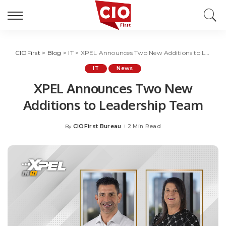
CIOFirst
>
Blog
>
IT
>
XPEL Announces Two New Additions to Leadership Team
IT
News
XPEL Announces Two New
Additions to Leadership Team
CIOFirst Bureau
2 Min Read
By
Posted
by